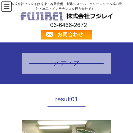
コ
ナ
株式会社フジレイは冷凍・冷蔵設備、製氷システム、クリーンルーム等の設
ン
ビ
計・施工・メンテナンスを行う会社です。
テ
ゲ
ン
ー
06-6466-2672
ツ
シ
へ
ョ
ス
ン
キ
に
ッ
移
プ
動
メディア
result01