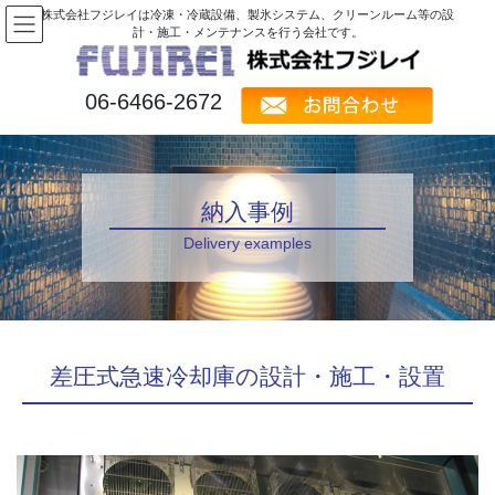
コ
ナ
株式会社フジレイは冷凍・冷蔵設備、製氷システム、クリーンルーム等の設
ン
ビ
計・施工・メンテナンスを行う会社です。
テ
ゲ
ン
ー
06-6466-2672
ツ
シ
へ
ョ
ス
ン
キ
に
ッ
移
納入事例
プ
動
Delivery examples
差圧式急速冷却庫の設計・施工・設置