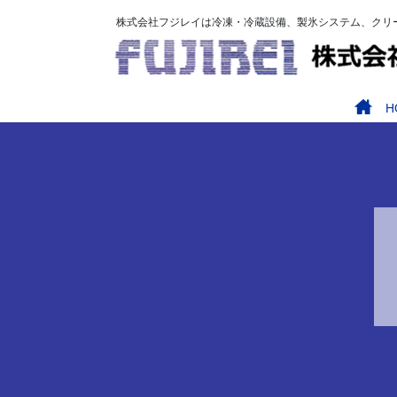
コ
ナ
株式会社フジレイは冷凍・冷蔵設備、製氷システム、クリ
ン
ビ
テ
ゲ
ン
ー
ツ
シ
H
へ
ョ
ス
ン
キ
に
ッ
移
プ
動